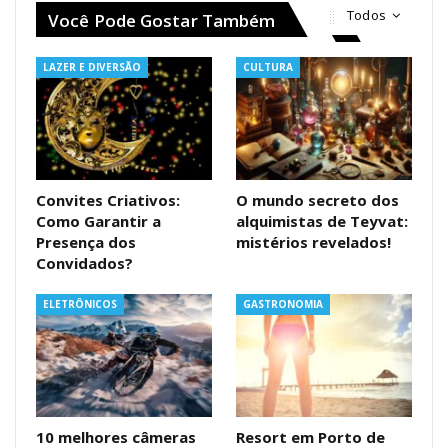
Todos
Você Pode Gostar Também
LAZER E DIVERSÃO
CULTURA
Convites Criativos:
O mundo secreto dos
Como Garantir a
alquimistas de Teyvat:
Presença dos
mistérios revelados!
Convidados?
ELETRÔNICOS
GASTRONOMIA
10 melhores câmeras
Resort em Porto de