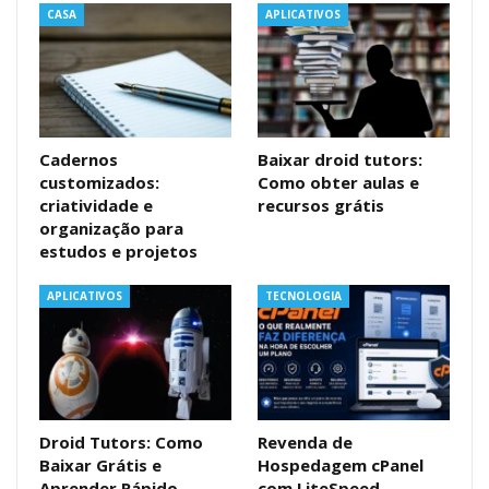
CASA
APLICATIVOS
Cadernos
Baixar droid tutors:
customizados:
Como obter aulas e
criatividade e
recursos grátis
organização para
estudos e projetos
APLICATIVOS
TECNOLOGIA
Droid Tutors: Como
Revenda de
Baixar Grátis e
Hospedagem cPanel
Aprender Rápido
com LiteSpeed,