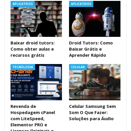
APLICATIVOS
APLICATIVOS
Baixar droid tutors:
Droid Tutors: Como
Como obter aulas e
Baixar Grátis e
recursos grátis
Aprender Rápido
TECNOLOGIA
CELULAR
Revenda de
Celular Samsung Sem
Hospedagem cPanel
Som O Que Fazer:
com LiteSpeed,
Soluções para Áudio
Elementor PRO e
Licenças Originais o