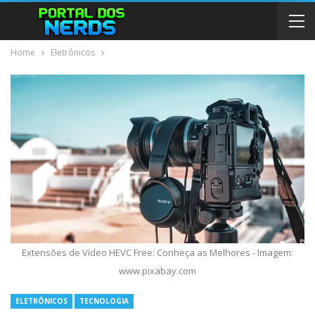
Home
Eletrônicos
Extensões de Vídeo HEVC Free: Conheça as Melhores - Imagem:
www.pixabay.com
ELETRÔNICOS
TECNOLOGIA