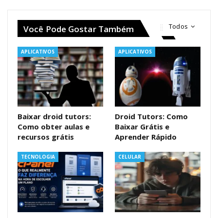
Todos
Você Pode Gostar Também
APLICATIVOS
APLICATIVOS
Baixar droid tutors:
Droid Tutors: Como
Como obter aulas e
Baixar Grátis e
recursos grátis
Aprender Rápido
TECNOLOGIA
CELULAR