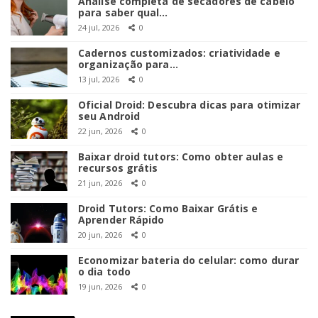
Análise completa de secadores de cabelo
para saber qual…
24 jul, 2026
0
Cadernos customizados: criatividade e
organização para…
13 jul, 2026
0
Oficial Droid: Descubra dicas para otimizar
seu Android
22 jun, 2026
0
Baixar droid tutors: Como obter aulas e
recursos grátis
21 jun, 2026
0
Droid Tutors: Como Baixar Grátis e
Aprender Rápido
20 jun, 2026
0
Economizar bateria do celular: como durar
o dia todo
19 jun, 2026
0