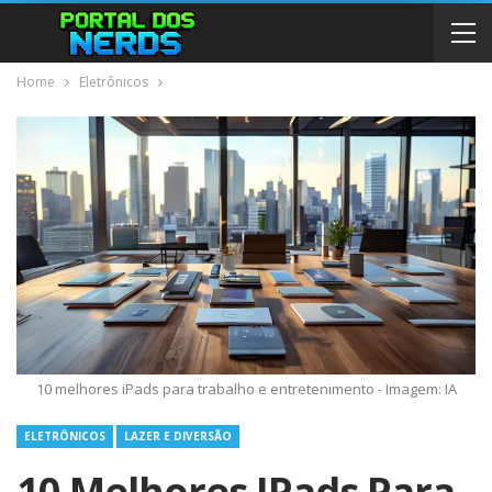
Home
Eletrônicos
10 melhores iPads para trabalho e entretenimento - Imagem: IA
ELETRÔNICOS
LAZER E DIVERSÃO
10 Melhores IPads Para