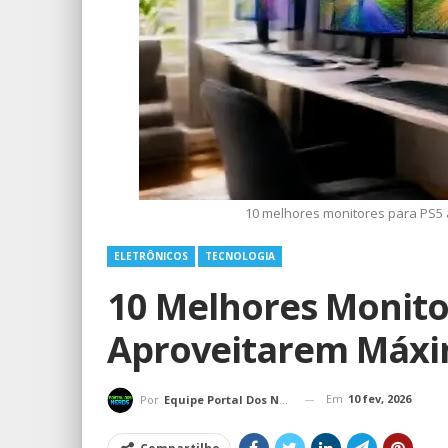
10 melhores monitores para PS5
ELETRÔNICOS
TECNOLOGIA
10 Melhores Monito
Aproveitarem Máx
Em
10 fev, 2026
Por
Equipe Portal Dos Nerds