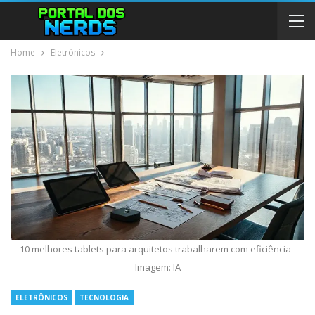
Home
Eletrônicos
10 melhores tablets para arquitetos trabalharem com eficiência -
Imagem: IA
ELETRÔNICOS
TECNOLOGIA