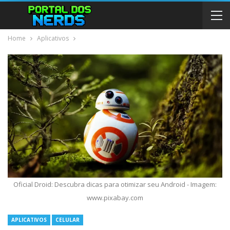
Home
Aplicativos
Oficial Droid: Descubra dicas para otimizar seu Android - Imagem:
www.pixabay.com
APLICATIVOS
CELULAR