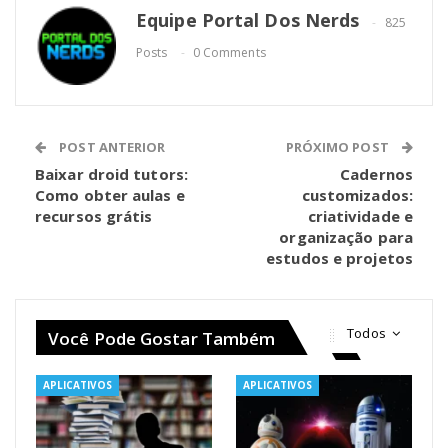
Equipe Portal Dos Nerds
825
Posts
0 Comments
POST ANTERIOR
PRÓXIMO POST
Baixar droid tutors:
Cadernos
Como obter aulas e
customizados:
recursos grátis
criatividade e
organização para
estudos e projetos
Todos
Você Pode Gostar Também
APLICATIVOS
APLICATIVOS