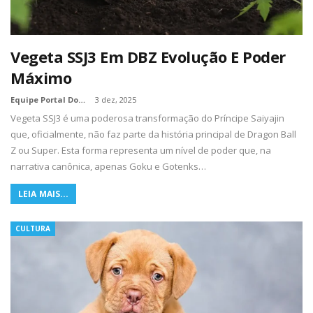
Vegeta SSJ3 Em DBZ Evolução E Poder
Máximo
Equipe Portal Dos Nerds
3 dez, 2025
Vegeta SSJ3 é uma poderosa transformação do Príncipe Saiyajin
que, oficialmente, não faz parte da história principal de Dragon Ball
Z ou Super. Esta forma representa um nível de poder que, na
narrativa canônica, apenas Goku e Gotenks…
LEIA MAIS...
CULTURA