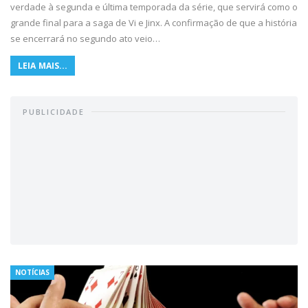
verdade à segunda e última temporada da série, que servirá como o
grande final para a saga de Vi e Jinx. A confirmação de que a história
se encerrará no segundo ato veio…
LEIA MAIS...
PUBLICIDADE
NOTÍCIAS