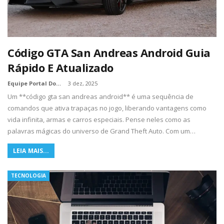
Código GTA San Andreas Android Guia
Rápido E Atualizado
Equipe Portal Dos Nerds
3 dez, 2025
Um **código gta san andreas android** é uma sequência de
comandos que ativa trapaças no jogo, liberando vantagens como
vida infinita, armas e carros especiais. Pense neles como as
palavras mágicas do universo de Grand Theft Auto. Com um…
LEIA MAIS...
TECNOLOGIA