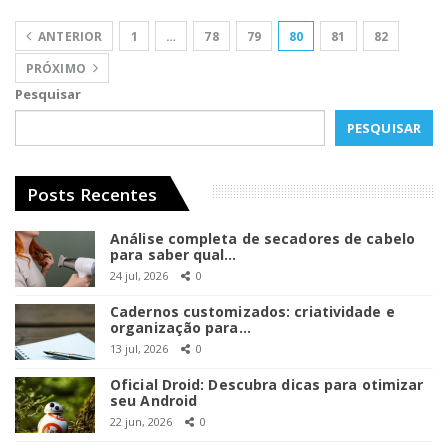
ANTERIOR
1
…
78
79
80
81
82
PRÓXIMO
Pesquisar
PESQUISAR
Posts Recentes
Análise completa de secadores de cabelo
para saber qual…
24 jul, 2026
0
Cadernos customizados: criatividade e
organização para…
13 jul, 2026
0
Oficial Droid: Descubra dicas para otimizar
seu Android
22 jun, 2026
0