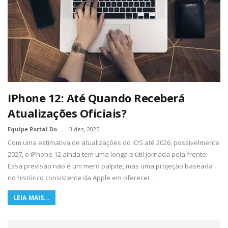
IPhone 12: Até Quando Receberá
Atualizações Oficiais?
Equipe Portal Dos Nerds
3 dez, 2025
Com uma estimativa de atualizações do iOS até 2026, possivelmente
2027, o iPhone 12 ainda tem uma longa e útil jornada pela frente.
Essa previsão não é um mero palpite, mas uma projeção baseada
no histórico consistente da Apple em oferecer…
LEIA MAIS...