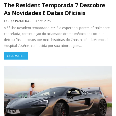
The Resident Temporada 7 Descobre
As Novidades E Datas Oficiais
Equipe Portal Dos Nerds
3 dez, 2025
A **The Resident temporada 7** é a esperada, porém oficialmente
cancelada, continuação do aclamado drama médico da Fox, que
deixou fãs ansiosos por mais histórias do Chastain Park Memorial
Hospital. A série, conhecida por sua abordagem…
LEIA MAIS...