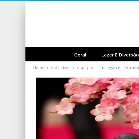
Geral
Lazer E Diversão
Home
Aplicativos
Apps para ler mangá: conheça as 