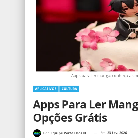
Apps para ler mangá: conheça as m
APLICATIVOS
CULTURA
Apps Para Ler Mang
Opções Grátis
Em
23 fev, 2026
Por
Equipe Portal Dos Nerds