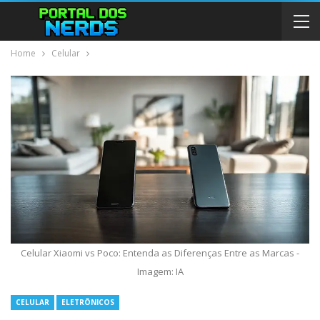
Home
Celular
Celular Xiaomi vs Poco: Entenda as Diferenças Entre as Marcas -
Imagem: IA
CELULAR
ELETRÔNICOS