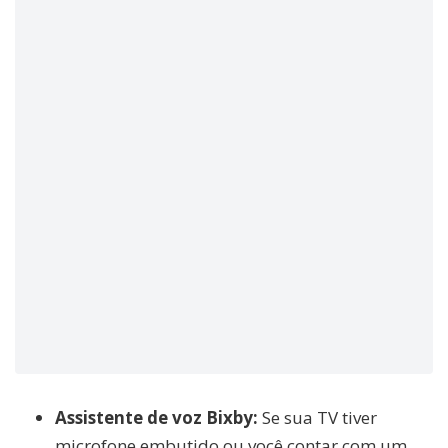
Assistente de voz Bixby:
Se sua TV tiver
microfone embutido ou você contar com um