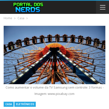
Home
Casa
Como aumentar o volume da TV Samsung sem controle: 3 formas -
Imagem: www.pixabay.com
CASA
ELETRÔNICOS