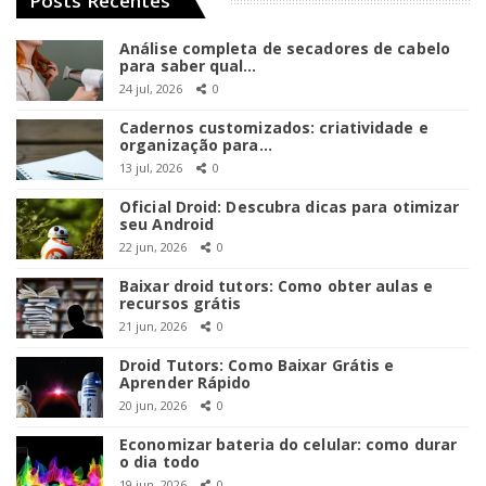
Posts Recentes
Análise completa de secadores de cabelo
para saber qual…
24 jul, 2026
0
Cadernos customizados: criatividade e
organização para…
13 jul, 2026
0
Oficial Droid: Descubra dicas para otimizar
seu Android
22 jun, 2026
0
Baixar droid tutors: Como obter aulas e
recursos grátis
21 jun, 2026
0
Droid Tutors: Como Baixar Grátis e
Aprender Rápido
20 jun, 2026
0
Economizar bateria do celular: como durar
o dia todo
19 jun, 2026
0