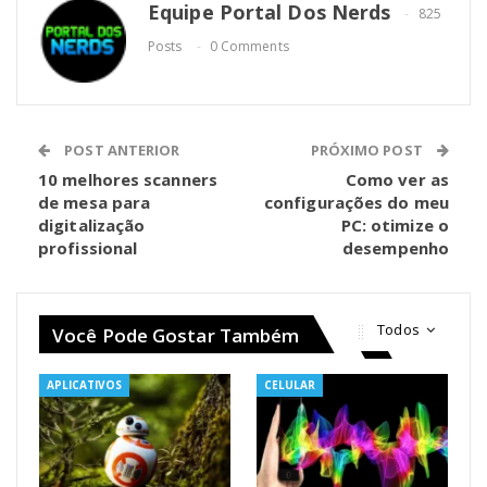
Equipe Portal Dos Nerds
825
Posts
0 Comments
POST ANTERIOR
PRÓXIMO POST
10 melhores scanners
Como ver as
de mesa para
configurações do meu
digitalização
PC: otimize o
profissional
desempenho
Todos
Você Pode Gostar Também
APLICATIVOS
CELULAR