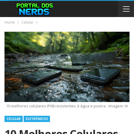
Home
Celular
10 melhores celulares IP68 resistentes à água e poeira - Imagem: IA
CELULAR
ELETRÔNICOS
10 Melhores Celulares